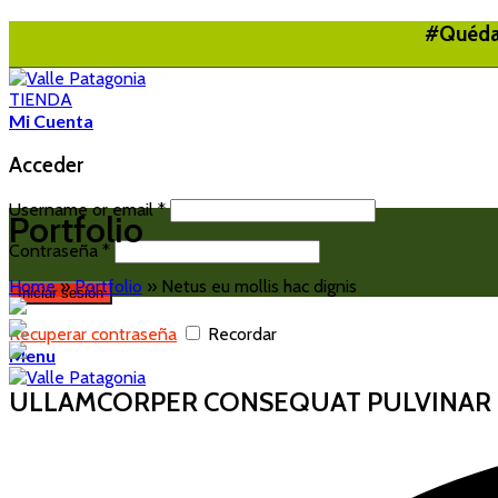
#Quédat
TIENDA
Mi Cuenta
Acceder
Username or email
*
Portfolio
Contraseña
*
Home
»
Portfolio
»
Netus eu mollis hac dignis
Iniciar sesión
Recuperar contraseña
Recordar
Menu
ULLAMCORPER CONSEQUAT PULVINAR 