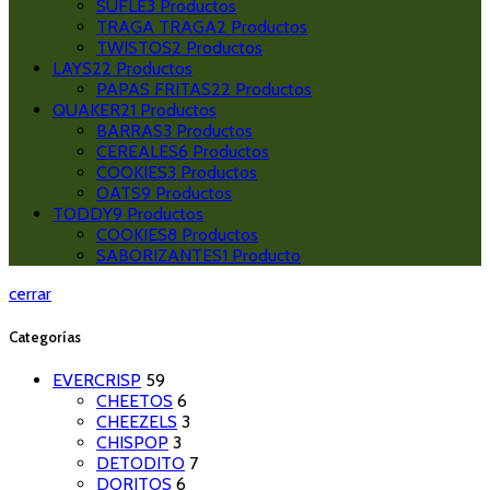
SUFLE
3
Productos
TRAGA TRAGA
2
Productos
TWISTOS
2
Productos
LAYS
22
Productos
PAPAS FRITAS
22
Productos
QUAKER
21
Productos
BARRAS
3
Productos
CEREALES
6
Productos
COOKIES
3
Productos
OATS
9
Productos
TODDY
9
Productos
COOKIES
8
Productos
SABORIZANTES
1
Producto
cerrar
Categorías
EVERCRISP
59
CHEETOS
6
CHEEZELS
3
CHISPOP
3
DETODITO
7
DORITOS
6