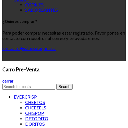
COOKIES
SABORIZANTES
¿ Quieres comprar ?
Para poder comprar necesitas estar registrado. Favor ponte en
contacto con nosotros al correo y te ayudaremos.
contacto@vallepatagonia.cl
Carro Pre-Venta
cerrar
Search
EVERCRISP
CHEETOS
CHEEZELS
CHISPOP
DETODITO
DORITOS