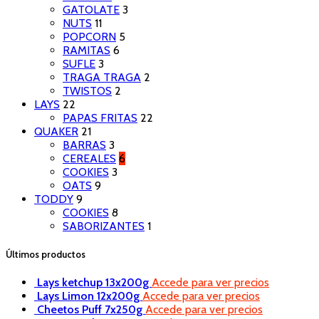
GATOLATE
3
NUTS
11
POPCORN
5
RAMITAS
6
SUFLE
3
TRAGA TRAGA
2
TWISTOS
2
LAYS
22
PAPAS FRITAS
22
QUAKER
21
BARRAS
3
CEREALES
6
COOKIES
3
OATS
9
TODDY
9
COOKIES
8
SABORIZANTES
1
Últimos productos
Lays ketchup 13x200g
Accede para ver precios
Lays Limon 12x200g
Accede para ver precios
Cheetos Puff 7x250g
Accede para ver precios