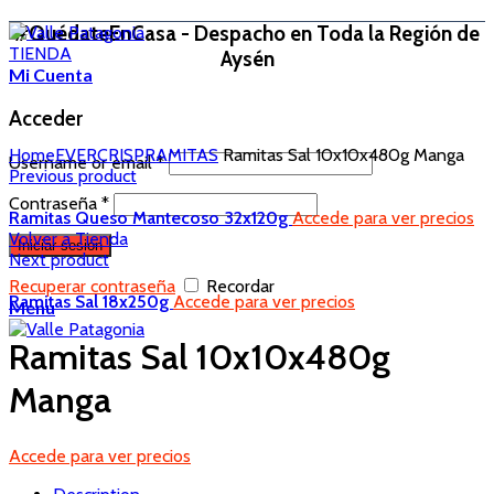
#QuédateEnCasa - Despacho en Toda la Región de
TIENDA
Aysén
Mi Cuenta
Acceder
Home
EVERCRISP
RAMITAS
Ramitas Sal 10x10x480g Manga
Username or email
*
Previous product
Contraseña
*
Ramitas Queso Mantecoso 32x120g
Accede para ver precios
Volver a Tienda
Iniciar sesión
Next product
Recuperar contraseña
Recordar
Ramitas Sal 18x250g
Accede para ver precios
Menu
Ramitas Sal 10x10x480g
Manga
Accede para ver precios