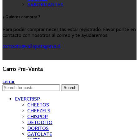
SABORIZANTES
¿ Quieres comprar ?
Para poder comprar necesitas estar registrado. Favor ponte en
contacto con nosotros al correo y te ayudaremos.
contacto@vallepatagonia.cl
Carro Pre-Venta
cerrar
Search
EVERCRISP
CHEETOS
CHEEZELS
CHISPOP
DETODITO
DORITOS
GATOLATE