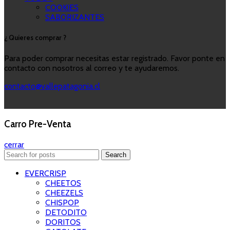
COOKIES
SABORIZANTES
¿ Quieres comprar ?
Para poder comprar necesitas estar registrado. Favor ponte en
contacto con nosotros al correo y te ayudaremos.
contacto@vallepatagonia.cl
Carro Pre-Venta
cerrar
Search
EVERCRISP
CHEETOS
CHEEZELS
CHISPOP
DETODITO
DORITOS