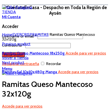
#QuédateEnCasa - Despacho en Toda la Región de
TIENDA
Aysén
Mi Cuenta
Acceder
Home
EVERCRISP
RAMITAS
Ramitas Queso Mantecoso
Username or email
*
32x120g
Previous product
Contraseña
*
Ramitas Queso Mantecoso 18x250g
Accede para ver precios
Iniciar sesión
Volver a Tienda
Next product
Recuperar contraseña
Recordar
Menu
Ramitas Sal 10x10x480g Manga
Accede para ver precios
Ramitas Queso Mantecoso
32x120g
Accede para ver precios