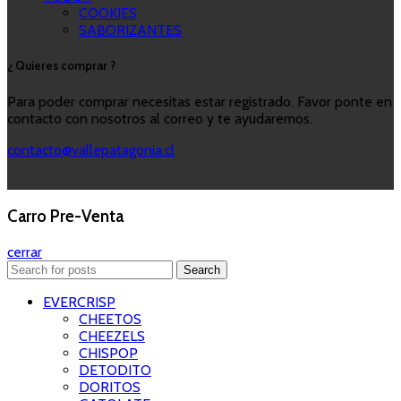
COOKIES
SABORIZANTES
¿ Quieres comprar ?
Para poder comprar necesitas estar registrado. Favor ponte en
contacto con nosotros al correo y te ayudaremos.
contacto@vallepatagonia.cl
Carro Pre-Venta
cerrar
Search
EVERCRISP
CHEETOS
CHEEZELS
CHISPOP
DETODITO
DORITOS