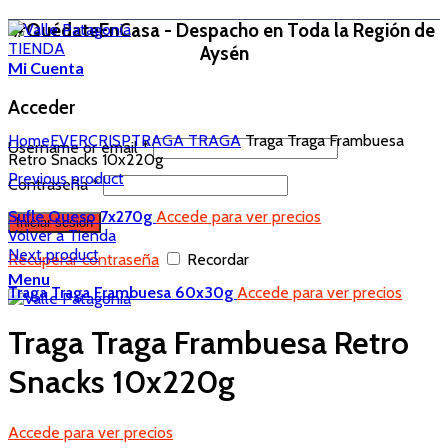
#QuédateEnCasa - Despacho en Toda la Región de
TIENDA
Aysén
Mi Cuenta
Acceder
Home
EVERCRISP
TRAGA TRAGA
Traga Traga Frambuesa
Username or email
*
Retro Snacks 10x220g
Previous product
Contraseña
*
Sufle Queso 7x270g
Accede para ver precios
Iniciar sesión
Volver a Tienda
Next product
Recuperar contraseña
Recordar
Menu
Traga Traga Frambuesa 60x30g
Accede para ver precios
Traga Traga Frambuesa Retro
Snacks 10x220g
Accede para ver precios