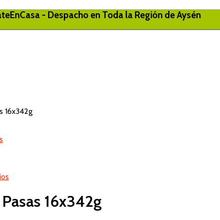
eEnCasa - Despacho en Toda la Región de Aysén
s 16x342g
s
ios
 Pasas 16x342g