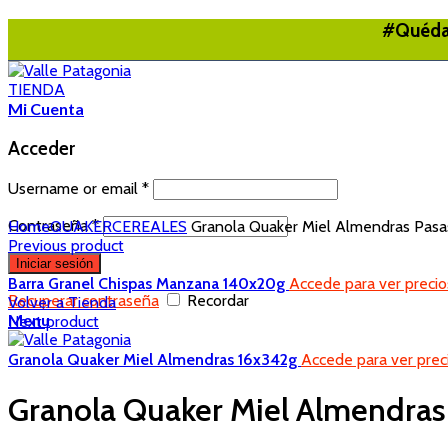
#Quédat
TIENDA
Mi Cuenta
Acceder
Username or email
*
Contraseña
*
Home
QUAKER
CEREALES
Granola Quaker Miel Almendras Pasa
Previous product
Iniciar sesión
Barra Granel Chispas Manzana 140x20g
Accede para ver precio
Recuperar contraseña
Recordar
Volver a Tienda
Menu
Next product
Granola Quaker Miel Almendras 16x342g
Accede para ver prec
Granola Quaker Miel Almendras