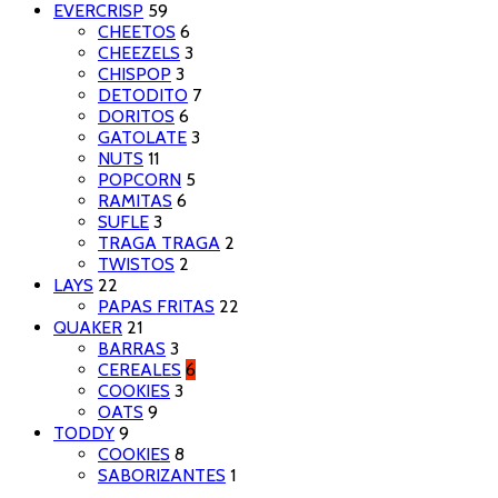
EVERCRISP
59
CHEETOS
6
CHEEZELS
3
CHISPOP
3
DETODITO
7
DORITOS
6
GATOLATE
3
NUTS
11
POPCORN
5
RAMITAS
6
SUFLE
3
TRAGA TRAGA
2
TWISTOS
2
LAYS
22
PAPAS FRITAS
22
QUAKER
21
BARRAS
3
CEREALES
6
COOKIES
3
OATS
9
TODDY
9
COOKIES
8
SABORIZANTES
1