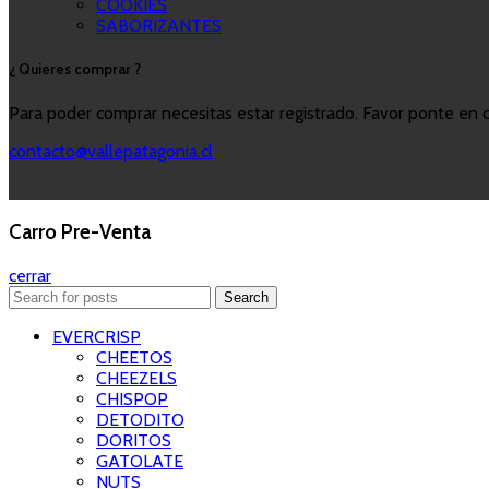
COOKIES
SABORIZANTES
¿ Quieres comprar ?
Para poder comprar necesitas estar registrado. Favor ponte en 
contacto@vallepatagonia.cl
Carro Pre-Venta
cerrar
Search
EVERCRISP
CHEETOS
CHEEZELS
CHISPOP
DETODITO
DORITOS
GATOLATE
NUTS