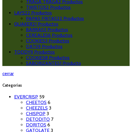
TRAGA TRAGA
2
Productos
TWISTOS
2
Productos
LAYS
22
Productos
PAPAS FRITAS
22
Productos
QUAKER
21
Productos
BARRAS
3
Productos
CEREALES
6
Productos
COOKIES
3
Productos
OATS
9
Productos
TODDY
9
Productos
COOKIES
8
Productos
SABORIZANTES
1
Producto
cerrar
Categorías
EVERCRISP
59
CHEETOS
6
CHEEZELS
3
CHISPOP
3
DETODITO
7
DORITOS
6
GATOLATE
3