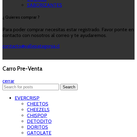
SABORIZANTES
¿ Quieres comprar ?
Para poder comprar necesitas estar registrado. Favor ponte en
contacto con nosotros al correo y te ayudaremos.
contacto@vallepatagonia.cl
Carro Pre-Venta
cerrar
Search
EVERCRISP
CHEETOS
CHEEZELS
CHISPOP
DETODITO
DORITOS
GATOLATE