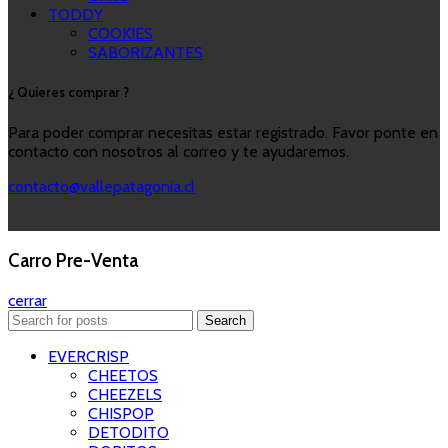
TODDY
COOKIES
SABORIZANTES
¿ Quieres comprar ?
Para poder comprar necesitas estar registrado. Favor ponte en
contacto con nosotros al correo y te ayudaremos.
contacto@vallepatagonia.cl
Carro Pre-Venta
cerrar
Search
EVERCRISP
CHEETOS
CHEEZELS
CHISPOP
DETODITO