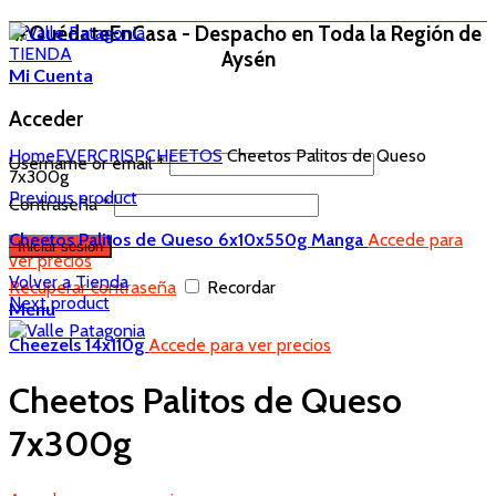
#QuédateEnCasa - Despacho en Toda la Región de
TIENDA
Aysén
Mi Cuenta
Acceder
Home
EVERCRISP
CHEETOS
Cheetos Palitos de Queso
Username or email
*
7x300g
Previous product
Contraseña
*
Cheetos Palitos de Queso 6x10x550g Manga
Accede para
Iniciar sesión
ver precios
Volver a Tienda
Recuperar contraseña
Recordar
Next product
Menu
Cheezels 14x110g
Accede para ver precios
Cheetos Palitos de Queso
7x300g