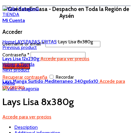
#QuédateEnCasa - Despacho en Toda la Región de
TIENDA
Aysén
Mi Cuenta
Acceder
Home
LAYS
PAPAS FRITAS
Lays Lisa 8x380g
Username or email
*
Previous product
Contraseña
*
Lays Lisa 12x230g
Accede para ver precios
Volver a Tienda
Iniciar sesión
Next product
Recuperar contraseña
Recordar
Lays Manga Surtido Mediterraneo 340gx6x10
Accede para
Menu
ver precios
Lays Lisa 8x380g
Accede para ver precios
Description
Additional information