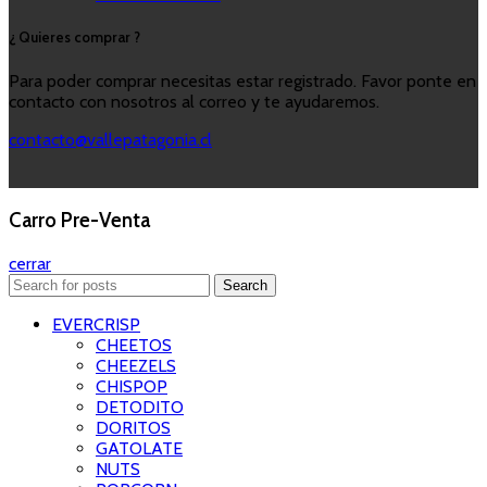
¿ Quieres comprar ?
Para poder comprar necesitas estar registrado. Favor ponte en
contacto con nosotros al correo y te ayudaremos.
contacto@vallepatagonia.cl
Carro Pre-Venta
cerrar
Search
EVERCRISP
CHEETOS
CHEEZELS
CHISPOP
DETODITO
DORITOS
GATOLATE
NUTS