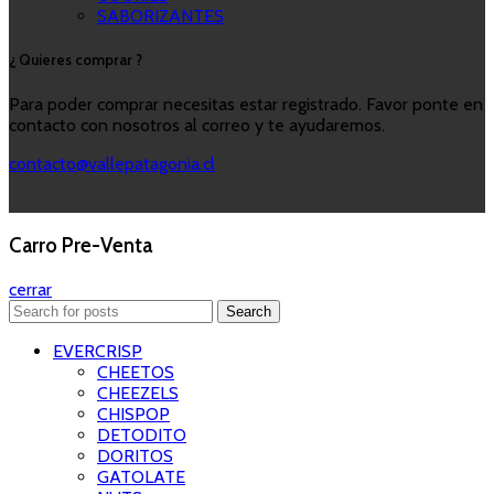
SABORIZANTES
¿ Quieres comprar ?
Para poder comprar necesitas estar registrado. Favor ponte en
contacto con nosotros al correo y te ayudaremos.
contacto@vallepatagonia.cl
Carro Pre-Venta
cerrar
Search
EVERCRISP
CHEETOS
CHEEZELS
CHISPOP
DETODITO
DORITOS
GATOLATE