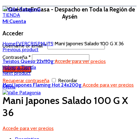
#QuédateEnCasa - Despacho en Toda la Región de
TIENDA
Aysén
Mi Cuenta
Acceder
Home
EVERCRISP
NUTS
Mani Japones Salado 100 G X 36
Username or email
*
Previous product
Contraseña
*
Twistos Queso 22x110g
Accede para ver precios
Volver a Tienda
Iniciar sesión
Next product
Recuperar contraseña
Recordar
Mani Japones Flaming Hot 24x200g
Accede para ver precios
Menu
Mani Japones Salado 100 G X
36
Accede para ver precios