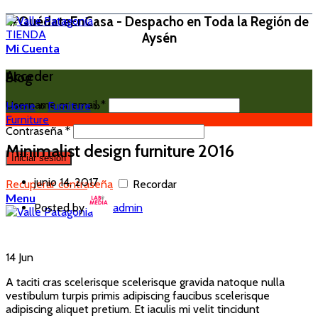
#QuédateEnCasa - Despacho en Toda la Región de
TIENDA
Aysén
Mi Cuenta
Acceder
Blog
Username or email
*
Home
»
Furniture
»
Furniture
Contraseña
*
Minimalist design furniture 2016
Iniciar sesión
junio 14, 2017
Recuperar contraseña
Recordar
Menu
Posted by
admin
14
Jun
A taciti cras scelerisque scelerisque gravida natoque nulla
vestibulum turpis primis adipiscing faucibus scelerisque
adipiscing aliquet pretium. Et iaculis mi velit tincidunt