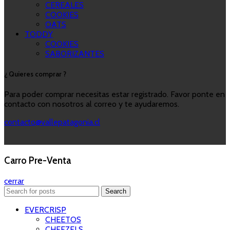
CEREALES
COOKIES
OATS
TODDY
COOKIES
SABORIZANTES
¿ Quieres comprar ?
Para poder comprar necesitas estar registrado. Favor ponte en
contacto con nosotros al correo y te ayudaremos.
contacto@vallepatagonia.cl
Carro Pre-Venta
cerrar
Search
EVERCRISP
CHEETOS
CHEEZELS