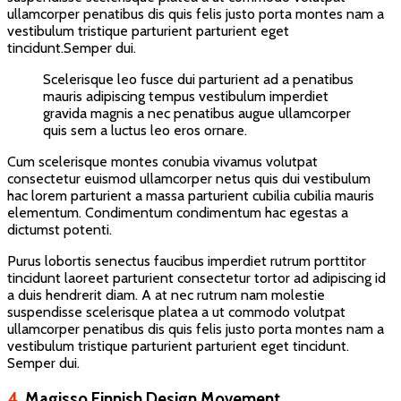
ullamcorper penatibus dis quis felis justo porta montes nam a
vestibulum tristique parturient parturient eget
tincidunt.Semper dui.
Scelerisque leo fusce dui parturient ad a penatibus
mauris adipiscing tempus vestibulum imperdiet
gravida magnis a nec penatibus augue ullamcorper
quis sem a luctus leo eros ornare.
Cum scelerisque montes conubia vivamus volutpat
consectetur euismod ullamcorper netus quis dui vestibulum
hac lorem parturient a massa parturient cubilia cubilia mauris
elementum. Condimentum condimentum hac egestas a
dictumst potenti.
Purus lobortis senectus faucibus imperdiet rutrum porttitor
tincidunt laoreet parturient consectetur tortor ad adipiscing id
a duis hendrerit diam. A at nec rutrum nam molestie
suspendisse scelerisque platea a ut commodo volutpat
ullamcorper penatibus dis quis felis justo porta montes nam a
vestibulum tristique parturient parturient eget tincidunt.
Semper dui.
4.
Magisso Finnish Design Movement