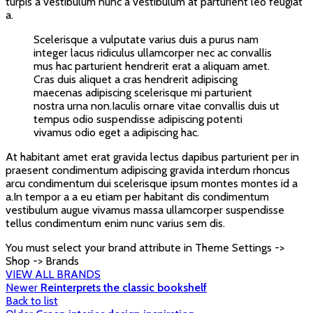
turpis a vestibulum nunc a vestibulum at parturient leo feugiat
a.
Scelerisque a vulputate varius duis a purus nam
integer lacus ridiculus ullamcorper nec ac convallis
mus hac parturient hendrerit erat a aliquam amet.
Cras duis aliquet a cras hendrerit adipiscing
maecenas adipiscing scelerisque mi parturient
nostra urna non.Iaculis ornare vitae convallis duis ut
tempus odio suspendisse adipiscing potenti
vivamus odio eget a adipiscing hac.
At habitant amet erat gravida lectus dapibus parturient per in
praesent condimentum adipiscing gravida interdum rhoncus
arcu condimentum dui scelerisque ipsum montes montes id a
a.In tempor a a eu etiam per habitant dis condimentum
vestibulum augue vivamus massa ullamcorper suspendisse
tellus condimentum enim nunc varius sem dis.
You must select your brand attribute in Theme Settings ->
Shop -> Brands
VIEW ALL BRANDS
Newer
Reinterprets the classic bookshelf
Back to list