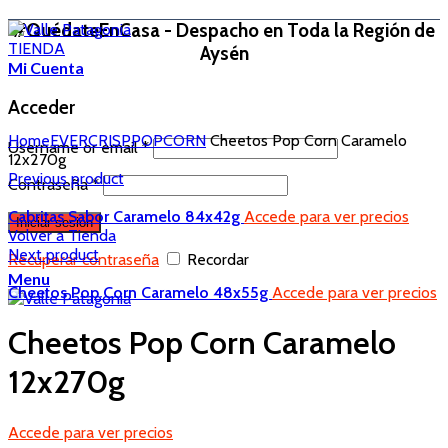
#QuédateEnCasa - Despacho en Toda la Región de
TIENDA
Aysén
Mi Cuenta
Acceder
Home
EVERCRISP
POPCORN
Cheetos Pop Corn Caramelo
Username or email
*
12x270g
Previous product
Contraseña
*
Cabritas Sabor Caramelo 84x42g
Accede para ver precios
Iniciar sesión
Volver a Tienda
Next product
Recuperar contraseña
Recordar
Menu
Cheetos Pop Corn Caramelo 48x55g
Accede para ver precios
Cheetos Pop Corn Caramelo
12x270g
Accede para ver precios