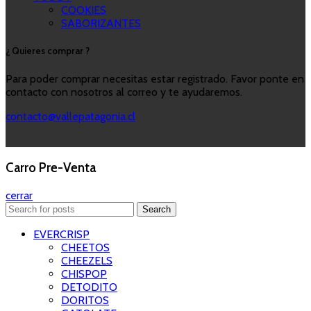
COOKIES
SABORIZANTES
¿ Quieres comprar ?
Para poder comprar necesitas estar registrado. Favor ponte en
contacto con nosotros al correo y te ayudaremos.
contacto@vallepatagonia.cl
Carro Pre-Venta
cerrar
Search
EVERCRISP
CHEETOS
CHEEZELS
CHISPOP
DETODITO
DORITOS