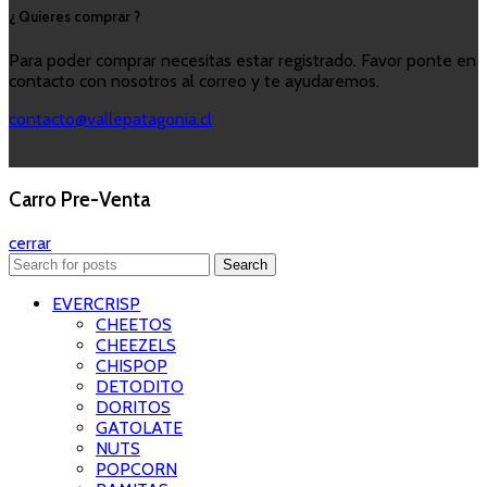
¿ Quieres comprar ?
Para poder comprar necesitas estar registrado. Favor ponte en
contacto con nosotros al correo y te ayudaremos.
contacto@vallepatagonia.cl
Carro Pre-Venta
cerrar
Search
EVERCRISP
CHEETOS
CHEEZELS
CHISPOP
DETODITO
DORITOS
GATOLATE
NUTS
POPCORN