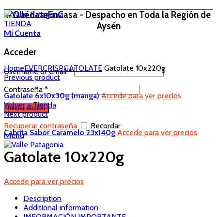
#QuédateEnCasa - Despacho en Toda la Región de
TIENDA
Aysén
Mi Cuenta
Acceder
Home
EVERCRISP
GATOLATE
Gatolate 10x220g
Username or email
*
Previous product
Contraseña
*
Gatolate 6x10x30g (manga)
Accede para ver precios
Volver a Tienda
Iniciar sesión
Next product
Recuperar contraseña
Recordar
Cabrita Sabor Caramelo 23x140g
Accede para ver precios
Menu
Gatolate 10x220g
Accede para ver precios
Description
Additional information
IMFORMACIÓN IMPORTANTE