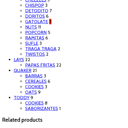
CHISPOP
3
DETODITO
7
DORITOS
6
GATOLATE
3
NUTS
11
POPCORN
5
RAMITAS
6
SUFLE
3
TRAGA TRAGA
2
TWISTOS
2
LAYS
22
PAPAS FRITAS
22
QUAKER
21
BARRAS
3
CEREALES
6
COOKIES
3
OATS
9
TODDY
9
COOKIES
8
SABORIZANTES
1
Related products