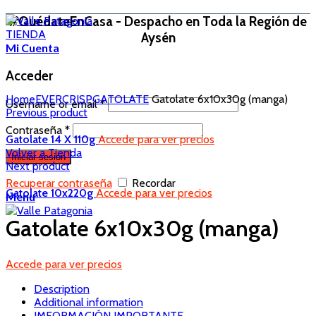
#QuédateEnCasa - Despacho en Toda la Región de
TIENDA
Aysén
Mi Cuenta
Acceder
Home
EVERCRISP
GATOLATE
Gatolate 6x10x30g (manga)
Username or email
*
Previous product
Contraseña
*
Gatolate 14 X 110g
Accede para ver precios
Volver a Tienda
Iniciar sesión
Next product
Recuperar contraseña
Recordar
Gatolate 10x220g
Accede para ver precios
Menu
Gatolate 6x10x30g (manga)
Accede para ver precios
Description
Additional information
IMFORMACIÓN IMPORTANTE