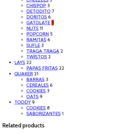
CHISPOP
3
DETODITO
7
DORITOS
6
GATOLATE
3
NUTS
11
POPCORN
5
RAMITAS
6
SUFLE
3
TRAGA TRAGA
2
TWISTOS
2
LAYS
22
PAPAS FRITAS
22
QUAKER
21
BARRAS
3
CEREALES
6
COOKIES
3
OATS
9
TODDY
9
COOKIES
8
SABORIZANTES
1
Related products