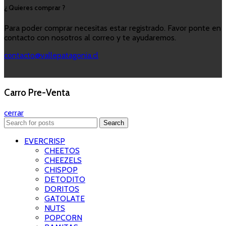
¿ Quieres comprar ?
Para poder comprar necesitas estar registrado. Favor ponte en
contacto con nosotros al correo y te ayudaremos.
contacto@vallepatagonia.cl
Carro Pre-Venta
cerrar
Search
EVERCRISP
CHEETOS
CHEEZELS
CHISPOP
DETODITO
DORITOS
GATOLATE
NUTS
POPCORN