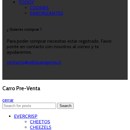
TODDY
COOKIES
SABORIZANTES
¿ Quieres comprar ?
Para poder comprar necesitas estar registrado. Favor
ponte en contacto con nosotros al correo y te
ayudaremos.
contacto@vallepatagonia.cl
Carro Pre-Venta
cerrar
Search
EVERCRISP
CHEETOS
CHEEZELS