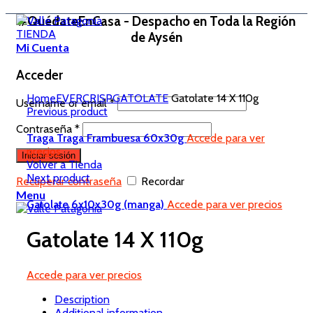
#QuédateEnCasa - Despacho en Toda la Región
TIENDA
de Aysén
Mi Cuenta
Acceder
Home
EVERCRISP
GATOLATE
Gatolate 14 X 110g
Username or email
*
Previous product
Contraseña
*
Traga Traga Frambuesa 60x30g
Accede para ver
precios
Iniciar sesión
Volver a Tienda
Next product
Recuperar contraseña
Recordar
Menu
Gatolate 6x10x30g (manga)
Accede para ver precios
Gatolate 14 X 110g
Accede para ver precios
Description
Additional information