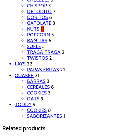
CHISPOP
3
DETODITO
7
DORITOS
6
GATOLATE
3
NUTS
11
POPCORN
5
RAMITAS
6
SUFLE
3
TRAGA TRAGA
2
TWISTOS
2
LAYS
22
PAPAS FRITAS
22
QUAKER
21
BARRAS
3
CEREALES
6
COOKIES
3
OATS
9
TODDY
9
COOKIES
8
SABORIZANTES
1
Related products