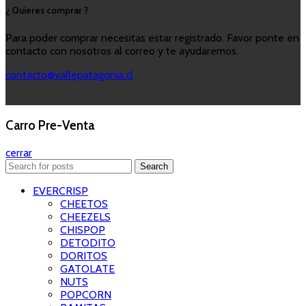
¿ Quieres comprar ?
Para poder comprar necesitas estar registrado. Favor ponte en
contacto con nosotros al correo y te ayudaremos.
contacto@vallepatagonia.cl
Carro Pre-Venta
cerrar
Search
EVERCRISP
CHEETOS
CHEEZELS
CHISPOP
DETODITO
DORITOS
GATOLATE
NUTS
POPCORN