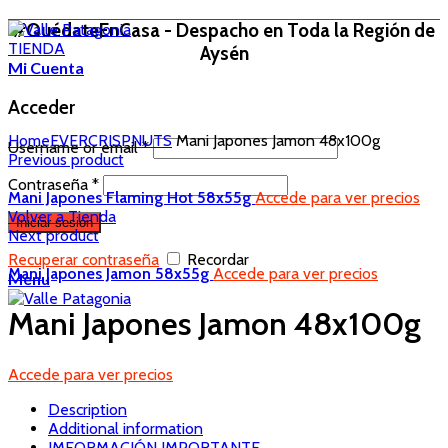
#QuédateEnCasa - Despacho en Toda la Región de
TIENDA
Aysén
Mi Cuenta
Acceder
Home
EVERCRISP
NUTS
Mani Japones Jamon 48x100g
Username or email
*
Previous product
Contraseña
*
Mani Japones Flaming Hot 58x55g
Accede para ver precios
Volver a Tienda
Iniciar sesión
Next product
Recuperar contraseña
Recordar
Mani Japones Jamon 58x55g
Accede para ver precios
Menu
Mani Japones Jamon 48x100g
Accede para ver precios
Description
Additional information
IMFORMACIÓN IMPORTANTE